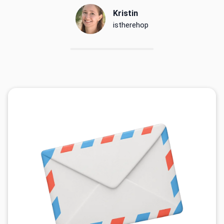
Kristin
istherehop