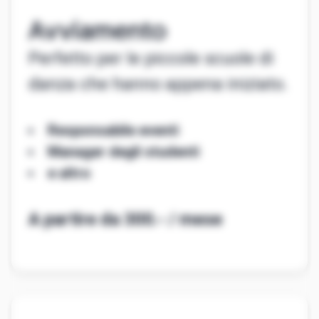
Avviamento
Perfetto per le piccole scuole di
danza che hanno appena iniziato.
Responsabile eventi
Manager degli studenti
e altro
A partire da 300.- / mese