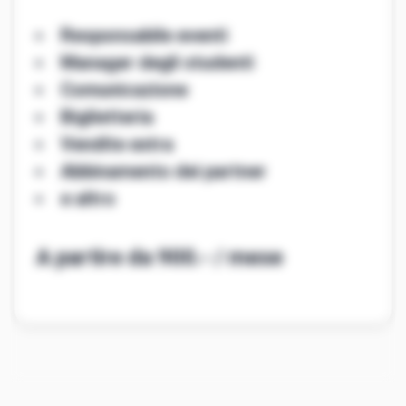
Responsabile eventi
Manager degli studenti
Comunicazione
Biglietteria
Vendite extra
Abbinamento dei partner
e altro
A partire da 900.- / mese