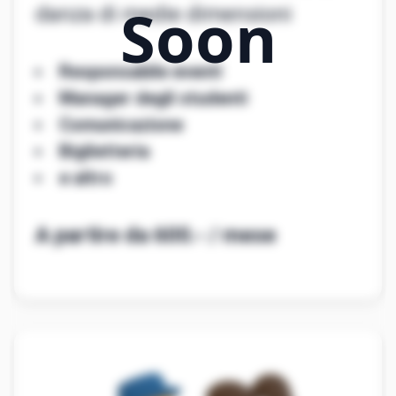
danza di medie dimensioni
Responsabile eventi
Manager degli studenti
Comunicazione
Biglietteria
e altro
A partire da 600.- / mese