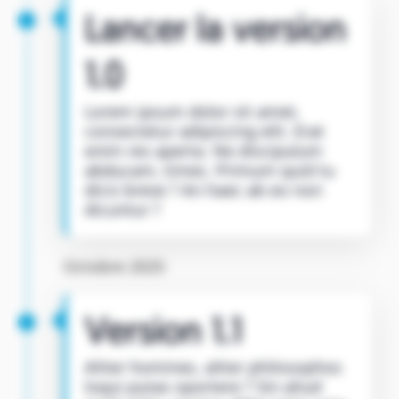
Lancer la version
1.0
Lorem ipsum dolor sit amet,
consectetur adipiscing elit. Erat
enim res aperta. Ne discipulum
abducam, times. Primum quid tu
dicis breve ? An haec ab eo non
dicuntur ?
Octobre 2025
Version 1.1
Aliter homines, aliter philosophos
loqui putas oportere ? Sin aliud