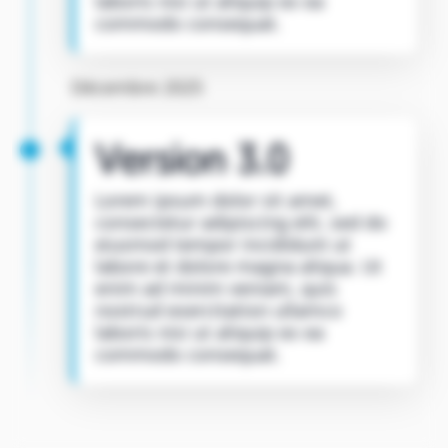
laboris nisi ut aliquip ex ea
commodo consequat.
Décembre 2025
Version 3.0
Lorem ipsum dolor sit amet,
consectetur adipiscing elit, sed do
eiusmod tempor incididunt ut
labore et dolore magna aliqua. Ut
enim ad minim veniam, quis
nostrud exercitation ullamco
laboris nisi ut aliquip ex ea
commodo consequat.