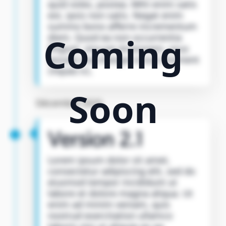
quid voles, postea. Mihi enim satis
est, ipsis non satis. Negat enim
summo bono afferre incrementum
diem. Quod ea non occurrentia
fingunt, vincunt Aristonem, vous
pouvez me changer à tout moment
cliquez ici,
Décembre 2025
Version 2.1
Lorem ipsum dolor sit amet,
consectetur adipiscing elit, sed do
eiusmod tempor incididunt ut
labore et dolore magna aliqua. Ut
enim ad minim veniam, quis
nostrud exercitation ullamco